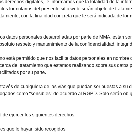
os derechos digitales, le informamos que la totalidad de la inf
entes formularios del presente sitio web, serán objeto de tratam
tamiento, con la finalidad concreta que le será indicada de fo
los datos personales desarrolladas por parte de MMA, están som
absoluto respeto y mantenimiento de la confidencialidad, integri
o está permitido que nos facilite datos personales en nombre de
acerca del tratamiento que estamos realizando sobre sus datos
cilitados por su parte.
ravés de cualquiera de las vías que puedan ser puestas a su di
logados como “sensibles” de acuerdo al RGPD. Solo serán oblig
d de ejercer los siguientes derechos:
es que le hayan sido recogidos.