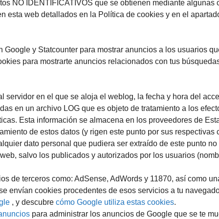
atos NO IDENTIFICATIVOS que se obtienen mediante algunas c
esta web detallados en la Política de cookies y en el apartado
Google y Statcounter para mostrar anuncios a los usuarios qu
cookies para mostrarte anuncios relacionados con tus búsquedas
l servidor en el que se aloja el weblog, la fecha y hora del acc
s en un archivo LOG que es objeto de tratamiento a los efectos 
ticas. Esta información se almacena en los proveedores de Esta
miento de estos datos (y rigen este punto por sus respectivas 
alquier dato personal que pudiera ser extraído de este punto no 
 web, salvo los publicados y autorizados por los usuarios (nomb
ios de terceros como: AdSense, AdWords y 11870, así como una 
, se envían cookies procedentes de esos servicios a tu navegad
gle
, y descubre
cómo Google utiliza estas cookies
.
 anuncios
para administrar los anuncios de Google que se te mu