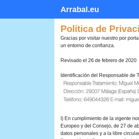
Saltar
Arrabal.eu
al
contenido
Política de Privac
Gracias por visitar nuestro por port
un entorno de confianza.
Revisado el 26 de febrero de 2020
Identificación del Responsable de T
I) En cumplimiento de la vigente n
Europeo y del Consejo, de 27 de abri
datos personales y a la libre circu