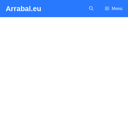
Saltar
Arrabal.eu
Menú
al
contenido