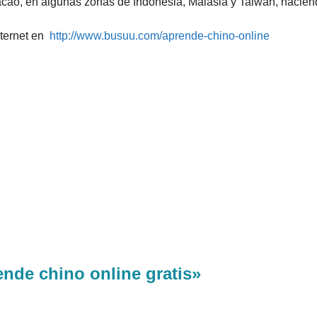
cao, en algunas zonas de Indonesia, Malasia y Taiwán, haciendo
nternet en
http://www.busuu.com/aprende-chino-online
nde chino online gratis»