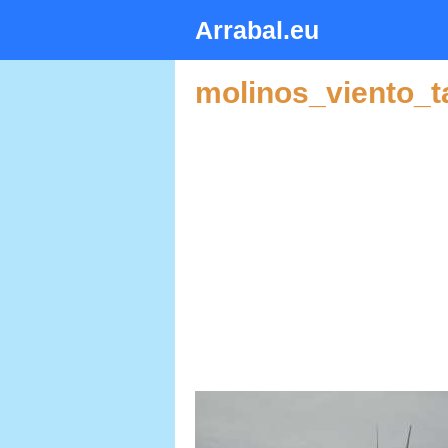
Saltar
Arrabal.eu
al
contenido
molinos_viento_t