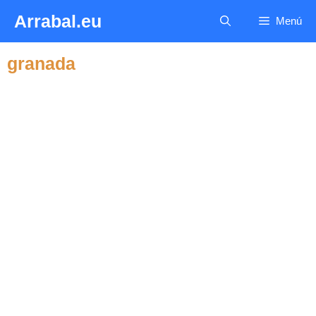
Saltar
Arrabal.eu
Menú
al
contenido
granada