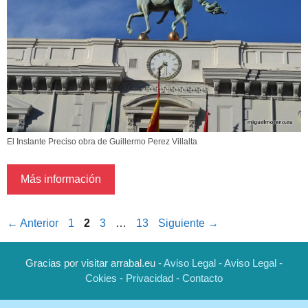
El Instante Preciso obra de Guillermo Perez Villalta
Más información
Página
Página
Página
Página
←
Anterior
1
2
3
…
13
Siguiente
→
Gracias por visitar arrabal.eu -
Aviso Legal
-
Aviso Legal
-
Cokies
-
Privacidad
-
Contacto